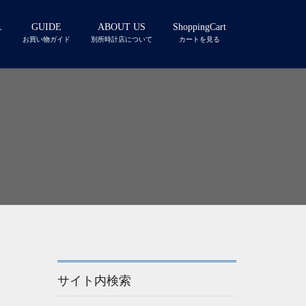
L
GUIDE
ABOUT US
ShoppingCart
お買い物ガイド
別所時計店について
カートを見る
サイト内検索