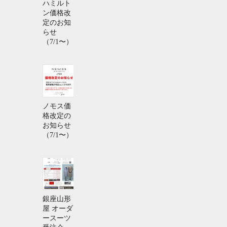
ハミルト
ン価格改
定のお知
らせ
（7/1〜）
ノモス価
格改定の
お知らせ
（7/1〜）
銀座山形
屋 オーダ
ースーツ