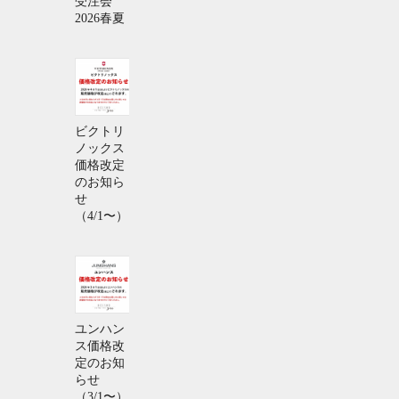
受注会
2026春夏
ビクトリ
ノックス
価格改定
のお知ら
せ
（4/1〜）
ユンハン
ス価格改
定のお知
らせ
（3/1〜）