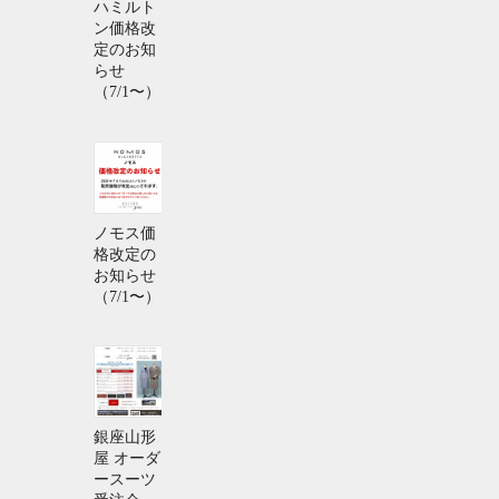
ハミルト
ン価格改
定のお知
らせ
（7/1〜）
ノモス価
格改定の
お知らせ
（7/1〜）
銀座山形
屋 オーダ
ースーツ