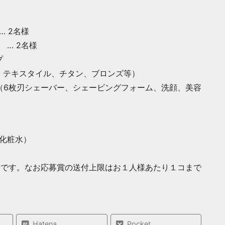
… 2名様
 … 2名様
プ
、テキスタイル、チタン、ブロンズ等）
（6枚刃シェーバー、シェービングフォーム、洗顔、美容
／化粧水）
象です。なお応募賞の送付上限はお１人様あたり１コまで
Hatena
Pocket