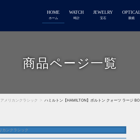
HOME
WATCH
JEWELRY
OPTICA
ホーム
時計
宝石
眼鏡
商品ページ一覧
アメリカンクラシック
ハミルトン【HAMILTON】ボルトン クォーツ ラージ BOULT
リカンクラシック